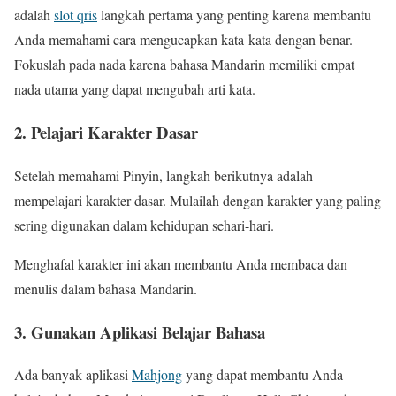
adalah
slot qris
langkah pertama yang penting karena membantu
Anda memahami cara mengucapkan kata-kata dengan benar.
Fokuslah pada nada karena bahasa Mandarin memiliki empat
nada utama yang dapat mengubah arti kata.
2.
Pelajari Karakter Dasar
Setelah memahami Pinyin, langkah berikutnya adalah
mempelajari karakter dasar. Mulailah dengan karakter yang paling
sering digunakan dalam kehidupan sehari-hari.
Menghafal karakter ini akan membantu Anda membaca dan
menulis dalam bahasa Mandarin.
3.
Gunakan Aplikasi Belajar Bahasa
Ada banyak aplikasi
Mahjong
yang dapat membantu Anda