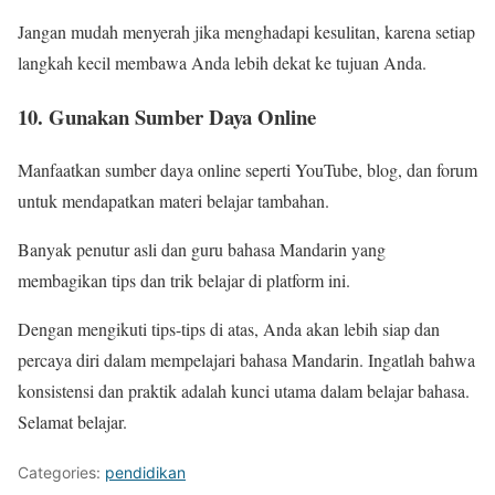
Jangan mudah menyerah jika menghadapi kesulitan, karena setiap
langkah kecil membawa Anda lebih dekat ke tujuan Anda.
10.
Gunakan Sumber Daya Online
Manfaatkan sumber daya online seperti YouTube, blog, dan forum
untuk mendapatkan materi belajar tambahan.
Banyak penutur asli dan guru bahasa Mandarin yang
membagikan tips dan trik belajar di platform ini.
Dengan mengikuti tips-tips di atas, Anda akan lebih siap dan
percaya diri dalam mempelajari bahasa Mandarin. Ingatlah bahwa
konsistensi dan praktik adalah kunci utama dalam belajar bahasa.
Selamat belajar.
Categories:
pendidikan