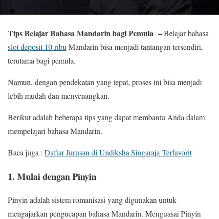
Tips Belajar Bahasa Mandarin bagi Pemula –
Belajar bahasa
slot deposit 10 ribu
Mandarin bisa menjadi tantangan tersendiri,
terutama bagi pemula.
Namun, dengan pendekatan yang tepat, proses ini bisa menjadi
lebih mudah dan menyenangkan.
Berikut adalah beberapa tips yang dapat membantu Anda dalam
mempelajari bahasa Mandarin.
Baca juga :
Daftar Jurusan di Undiksha Singaraja Terfavorit
1.
Mulai dengan Pinyin
Pinyin adalah sistem romanisasi yang digunakan untuk
mengajarkan pengucapan bahasa Mandarin. Menguasai Pinyin