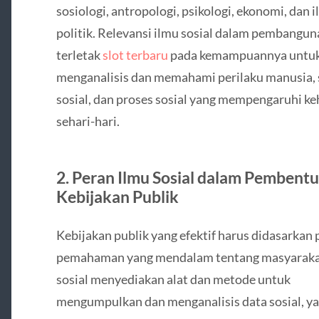
sosiologi, antropologi, psikologi, ekonomi, dan 
politik. Relevansi ilmu sosial dalam pembangu
terletak
slot terbaru
pada kemampuannya untu
menganalisis dan memahami perilaku manusia, 
sosial, dan proses sosial yang mempengaruhi k
sehari-hari.
2. Peran Ilmu Sosial dalam Pembent
Kebijakan Publik
Kebijakan publik yang efektif harus didasarkan
pemahaman yang mendalam tentang masyaraka
sosial menyediakan alat dan metode untuk
mengumpulkan dan menganalisis data sosial, y