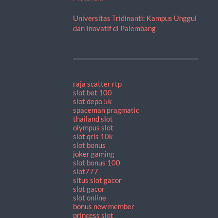
Universitas Tridinanti: Kampus Unggul
dan Inovatif di Palembang
raja scatter rtp
slot bet 100
slot depo 5k
spaceman pragmatic
thailand slot
olympus slot
slot qris 10k
slot bonus
joker gaming
slot bonus 100
slot777
situs slot gacor
slot gacor
slot online
bonus new member
princess slot