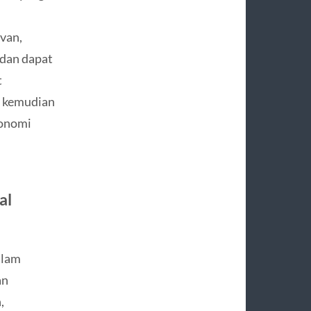
van,
 dan dapat
t
 kemudian
konomi
al
alam
an
,