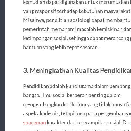
kemudian dapat digunakan untuk merumuskan 
yang responsif terhadap kebutuhan masyarakat
Misalnya, penelitian sosiologi dapat membantu
pemerintah memahami masalah kemiskinan da
ketimpangan sosial, sehingga dapat merancang
bantuan yang lebih tepat sasaran.
3. Meningkatkan Kualitas Pendidika
Pendidikan adalah kunci utama dalam pemban
bangsa. Ilmu sosial berperan penting dalam
mengembangkan kurikulum yang tidak hanya fo
aspek akademis, tetapi juga pada pengembanga
spaceman
karakter dan keterampilan sosial. De