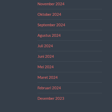
November 2024
Oktober 2024
September 2024
Agustus 2024
Juli 2024
Juni 2024
Mei 2024
Maret 2024
Februari 2024
Desember 2023