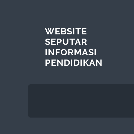
WEBSITE
SEPUTAR
INFORMASI
PENDIDIKAN