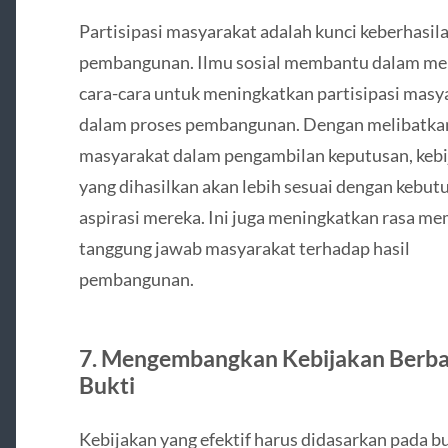
Partisipasi masyarakat adalah kunci keberhasil
pembangunan. Ilmu sosial membantu dalam m
cara-cara untuk meningkatkan partisipasi masy
dalam proses pembangunan. Dengan melibatka
masyarakat dalam pengambilan keputusan, kebi
yang dihasilkan akan lebih sesuai dengan kebut
aspirasi mereka. Ini juga meningkatkan rasa mem
tanggung jawab masyarakat terhadap hasil
pembangunan.
7. Mengembangkan Kebijakan Berba
Bukti
Kebijakan yang efektif harus didasarkan pada b