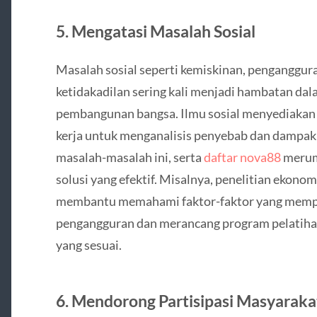
5. Mengatasi Masalah Sosial
Masalah sosial seperti kemiskinan, penganggur
ketidakadilan sering kali menjadi hambatan da
pembangunan bangsa. Ilmu sosial menyediakan
kerja untuk menganalisis penyebab dan dampak 
masalah-masalah ini, serta
daftar nova88
meru
solusi yang efektif. Misalnya, penelitian ekonom
membantu memahami faktor-faktor yang memp
pengangguran dan merancang program pelatiha
yang sesuai.
6. Mendorong Partisipasi Masyaraka