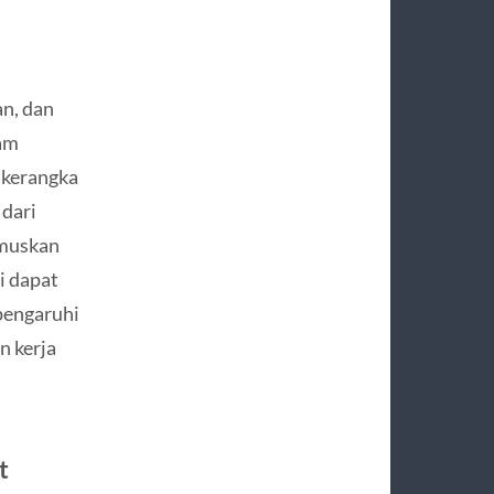
an, dan
lam
 kerangka
dari
muskan
i dapat
engaruhi
n kerja
t