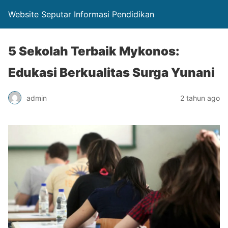
Website Seputar Informasi Pendidikan
5 Sekolah Terbaik Mykonos:
Edukasi Berkualitas Surga Yunani
admin
2 tahun ago