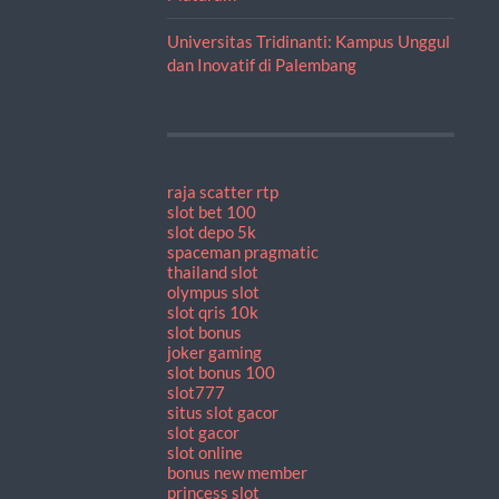
Universitas Tridinanti: Kampus Unggul
dan Inovatif di Palembang
raja scatter rtp
slot bet 100
slot depo 5k
spaceman pragmatic
thailand slot
olympus slot
slot qris 10k
slot bonus
joker gaming
slot bonus 100
slot777
situs slot gacor
slot gacor
slot online
bonus new member
princess slot