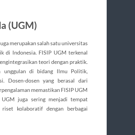
da (UGM)
uga merupakan salah satu universitas
aik di Indonesia. FISIP UGM terkenal
engintegrasikan teori dengan praktik.
 unggulan di bidang Ilmu Politik,
si. Dosen-dosen yang berasal dari
berpengalaman memastikan FISIP UGM
. UGM juga sering menjadi tempat
 riset kolaboratif dengan berbagai