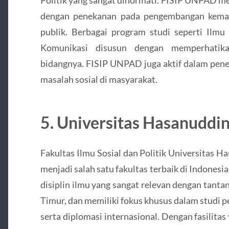
Politik yang sangat dihormati. FISIP UNPAD me
dengan penekanan pada pengembangan kemamp
publik. Berbagai program studi seperti Ilmu 
Komunikasi disusun dengan memperhatik
bidangnya. FISIP UNPAD juga aktif dalam pene
masalah sosial di masyarakat.
5. Universitas Hasanudd
Fakultas Ilmu Sosial dan Politik Universitas 
menjadi salah satu fakultas terbaik di Indone
disiplin ilmu yang sangat relevan dengan tantan
Timur, dan memiliki fokus khusus dalam studi 
serta diplomasi internasional. Dengan fasilita