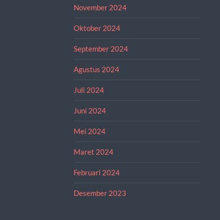
November 2024
Oktober 2024
September 2024
Agustus 2024
Juli 2024
Juni 2024
Mei 2024
Maret 2024
Februari 2024
Desember 2023