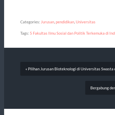
Categories:
Jurusan
,
pendidikan
,
Universitas
Tags:
5 Fakultas Ilmu Sosial dan Politik Terkemuka di In
« Pilihan Jurusan Bioteknologi di Universitas Swasta 
Bergabung den