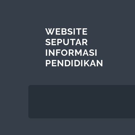
WEBSITE
SEPUTAR
INFORMASI
PENDIDIKAN