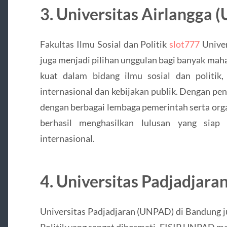
3. Universitas Airlangga 
Fakultas Ilmu Sosial dan Politik
slot777
Univer
juga menjadi pilihan unggulan bagi banyak mah
kuat dalam bidang ilmu sosial dan politik
internasional dan kebijakan publik. Dengan pen
dengan berbagai lembaga pemerintah serta org
berhasil menghasilkan lulusan yang siap
internasional.
4. Universitas Padjadjar
Universitas Padjadjaran (UNPAD) di Bandung ju