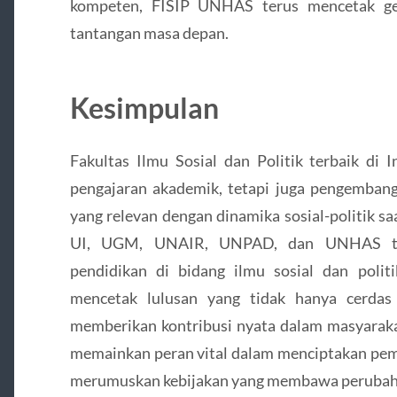
kompeten, FISIP UNHAS terus mencetak ge
tantangan masa depan.
Kesimpulan
Fakultas Ilmu Sosial dan Politik terbaik di 
pengajaran akademik, tetapi juga pengemban
yang relevan dengan dinamika sosial-politik saa
UI, UGM, UNAIR, UNPAD, dan UNHAS tel
pendidikan di bidang ilmu sosial dan polit
mencetak lulusan yang tidak hanya cerdas 
memberikan kontribusi nyata dalam masyarakat.
memainkan peran vital dalam menciptakan pem
merumuskan kebijakan yang membawa perubahan