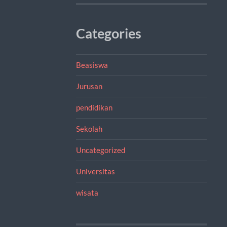
Categories
Beasiswa
Jurusan
pendidikan
Sekolah
Uncategorized
Universitas
wisata