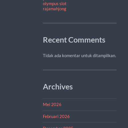
olympus slot
rajamahjong
Recent Comments
Tidak ada komentar untuk ditampilkan.
Archives
Mei 2026
Februari 2026