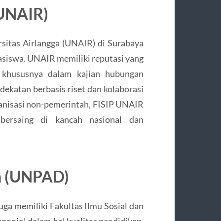
(UNAIR)
sitas Airlangga (UNAIR) di Surabaya
asiswa. UNAIR memiliki reputasi yang
, khususnya dalam kajian hubungan
dekatan berbasis riset dan kolaborasi
anisasi non-pemerintah, FISIP UNAIR
 bersaing di kancah nasional dan
an (UNPAD)
ga memiliki Fakultas Ilmu Sosial dan