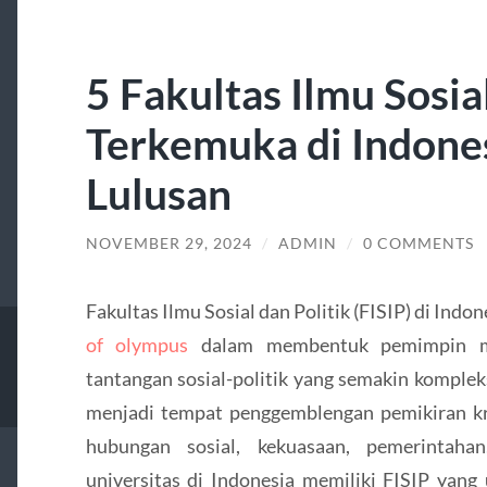
5 Fakultas Ilmu Sosia
Terkemuka di Indone
Lulusan
NOVEMBER 29, 2024
/
ADMIN
/
0 COMMENTS
Fakultas Ilmu Sosial dan Politik (FISIP) di In
of olympus
dalam membentuk pemimpin ma
tantangan sosial-politik yang semakin komplek
menjadi tempat penggemblengan pemikiran kr
hubungan sosial, kekuasaan, pemerintahan
universitas di Indonesia memiliki FISIP yang