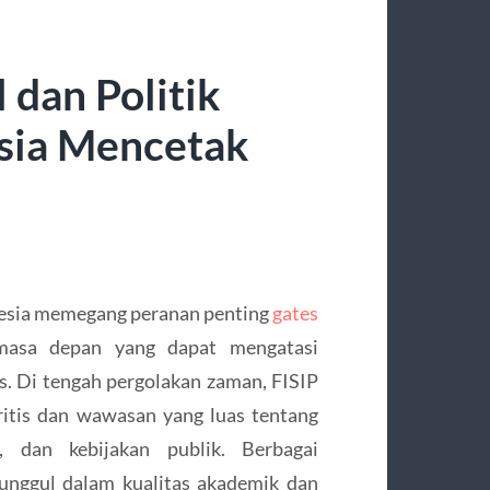
l dan Politik
sia Mencetak
donesia memegang peranan penting
gates
sa depan yang dapat mengatasi
s. Di tengah pergolakan zaman, FISIP
itis dan wawasan yang luas tentang
, dan kebijakan publik. Berbagai
 unggul dalam kualitas akademik dan