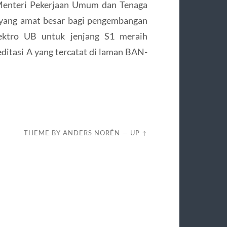
u Menteri Pekerjaan Umum dan Tenaga
g yang amat besar bagi pengembangan
Elektro UB untuk jenjang S1 meraih
editasi A yang tercatat di laman BAN-
THEME BY
ANDERS NORÉN
—
UP ↑