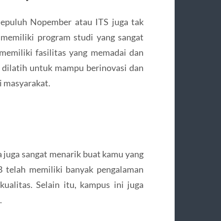
 Sepuluh Nopember atau ITS juga tak
memiliki program studi yang sangat
 memiliki fasilitas yang memadai dan
 dilatih untuk mampu berinovasi dan
i masyarakat.
ya juga sangat menarik buat kamu yang
UB telah memiliki banyak pengalaman
ualitas. Selain itu, kampus ini juga
.