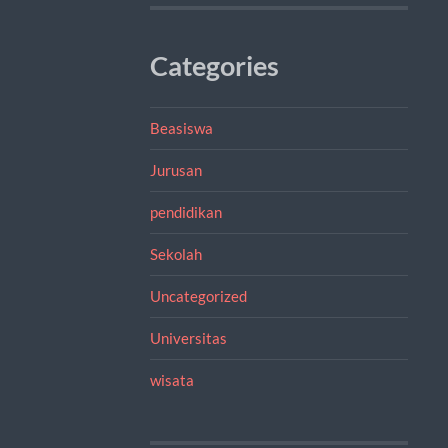
Categories
Beasiswa
Jurusan
pendidikan
Sekolah
Uncategorized
Universitas
wisata