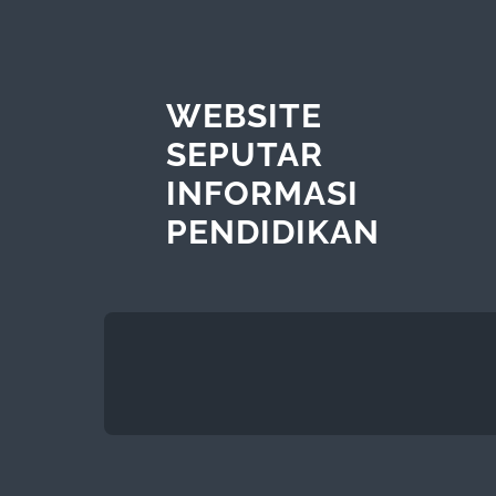
WEBSITE
SEPUTAR
INFORMASI
PENDIDIKAN