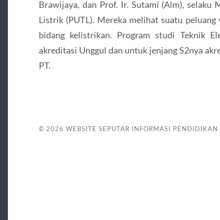
Brawijaya, dan Prof. Ir. Sutami (Alm), selak
Listrik (PUTL). Mereka melihat suatu peluan
bidang kelistrikan. Program studi Teknik 
akreditasi Unggul dan untuk jenjang S2nya akr
PT.
© 2026
WEBSITE SEPUTAR INFORMASI PENDIDIKAN