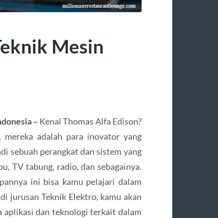
Teknik Mesin
ndonesia –
Kenal Thomas Alfa Edison?
, mereka adalah para inovator yang
adi sebuah perangkat dan sistem yang
pu, TV tabung, radio, dan sebagainya.
annya ini bisa kamu pelajari dalam
 di jurusan Teknik Elektro, kamu akan
ta aplikasi dan teknologi terkait dalam