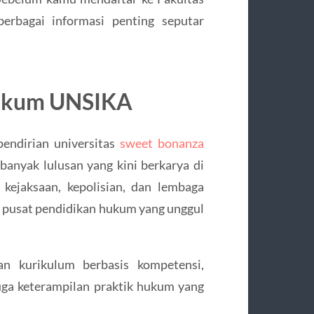
rbagai informasi penting seputar
 Hukum UNSIKA
endirian universitas
sweet bonanza
banyak lulusan yang kini berkarya di
 kejaksaan, kepolisian, dan lembaga
di pusat pendidikan hukum yang unggul
n kurikulum berbasis kompetensi,
juga keterampilan praktik hukum yang