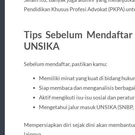
Pendidikan Khusus Profesi Advokat (PKPA) untu
Tips Sebelum Mendaftar
UNSIKA
Sebelum mendaftar, pastikan kamu:
Memiliki minat yang kuat di bidang huku
Siap membaca dan menganalisis berbaga
Aktif mengikuti isu-isu sosial dan pera
Mengetahui jalur masuk UNSIKA (SNBP, 
Mempersiapkan diri sejak dini akan membantu
lainnya.