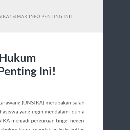
KA? SIMAK INFO PENTING INI!
s Hukum
enting Ini!
 Karawang (UNSIKA) merupakan salah
ahasiswa yang ingin mendalami dunia
IKA menjadi perguruan tinggi negeri
Sebelum kamu mendaftar ke Fakultas