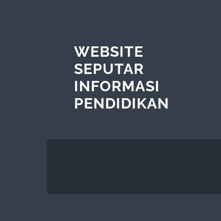
WEBSITE
SEPUTAR
INFORMASI
PENDIDIKAN