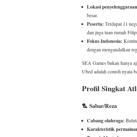
Lokasi penyelenggaraan
besar.
Peserta:
Terdapat 11 neg
dan juga tuan rumah Filip
Fokus Indonesia:
Konting
dengan mengandalkan rege
SEA Games bukan hanya ajang
Ubed adalah contoh nyata ba
Profil Singkat Atl
🏸 Sabar/Reza
Cabang olahraga:
Buluta
Karakteristik permaina