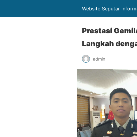
Website Seputar Inform
Prestasi Gemi
Langkah deng
admin