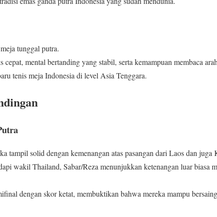
radisi emas ganda putra Indonesia yang sudah mendunia.
meja tunggal putra.
s cepat, mental bertanding yang stabil, serta kemampuan membaca arah
ru tenis meja Indonesia di level Asia Tenggara.
ndingan
Putra
a tampil solid dengan kemenangan atas pasangan dari Laos dan juga
pi wakil Thailand, Sabar/Reza menunjukkan ketenangan luar biasa mes
ifinal dengan skor ketat, membuktikan bahwa mereka mampu bersain