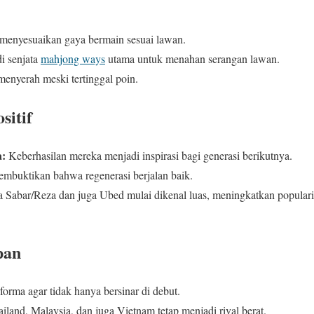
nyesuaikan gaya bermain sesuai lawan.
i senjata
mahjong ways
utama untuk menahan serangan lawan.
enyerah meski tertinggal poin.
sitif
a:
Keberhasilan mereka menjadi inspirasi bagi generasi berikutnya.
mbuktikan bahwa regenerasi berjalan baik.
Sabar/Reza dan juga Ubed mulai dikenal luas, meningkatkan populari
pan
orma agar tidak hanya bersinar di debut.
iland, Malaysia, dan juga Vietnam tetap menjadi rival berat.