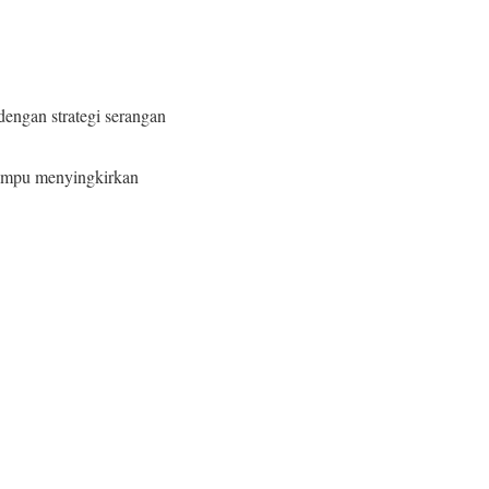
engan strategi serangan
mampu menyingkirkan
.