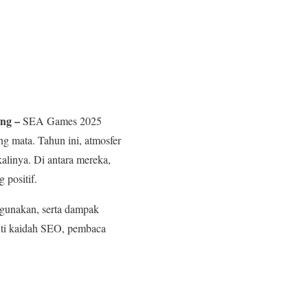
ang –
SEA Games 2025
ng mata. Tahun ini, atmosfer
alinya. Di antara mereka,
 positif.
digunakan, serta dampak
uti kaidah SEO, pembaca