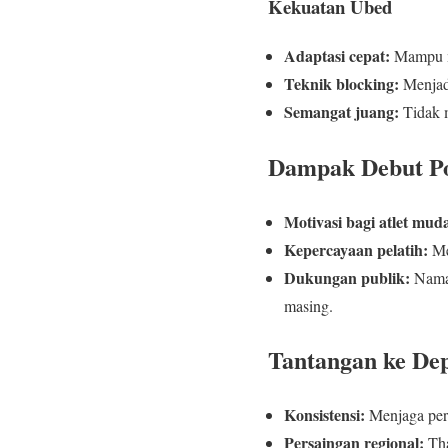
Kekuatan Ubed
Adaptasi cepat:
Mampu me
Teknik blocking:
Menjad
Semangat juang:
Tidak m
Dampak Debut Po
Motivasi bagi atlet mud
Kepercayaan pelatih:
Me
Dukungan publik:
Nama 
masing.
Tantangan ke De
Konsistensi:
Menjaga perf
Persaingan regional:
Tha